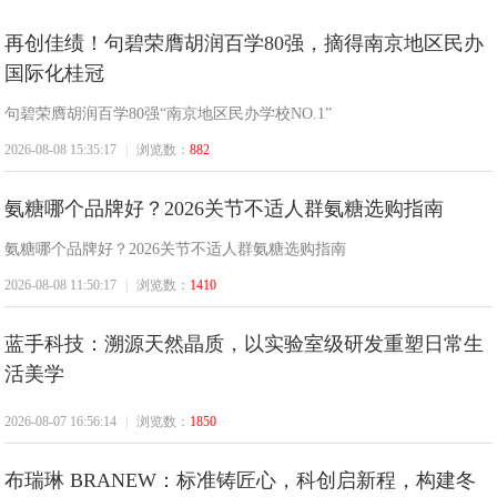
再创佳绩！句碧荣膺胡润百学80强，摘得南京地区民办
国际化桂冠
中
句碧荣膺胡润百学80强“南京地区民办学校NO.1”
2026-08-08 15:35:17
|
浏览数：
882
氨糖哪个品牌好？2026关节不适人群氨糖选购指南
氨糖哪个品牌好？2026关节不适人群氨糖选购指南
2026-08-08 11:50:17
|
浏览数：
1410
华
蓝手科技：溯源天然晶质，以实验室级研发重塑日常生
活美学
2026-08-07 16:56:14
|
浏览数：
1850
布瑞琳 BRANEW：标准铸匠心，科创启新程，构建冬