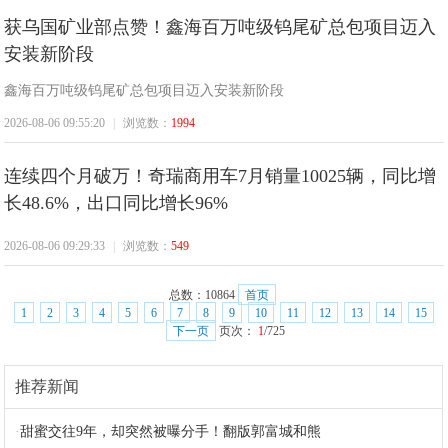
获乌国矿业部点赞！鑫海百万吨级钨尾矿总包项目迈入
安装新阶段
鑫海百万吨级钨尾矿总包项目迈入安装新阶段
2026-08-06 09:55:20
|
浏览数：
1994
连续四个月破万！奇瑞商用车7月销量10025辆，同比增
长48.6%，出口同比增长96%
2026-08-06 09:29:33
|
浏览数：
549
总数：
10864
首页
1
2
3
4
5
6
7
8
9
10
11
12
13
14
15
下一页
页次：
1
/725
推荐新闻
·
甜蜜交往9年，却突然被曝分手！翻版郭富城和熊