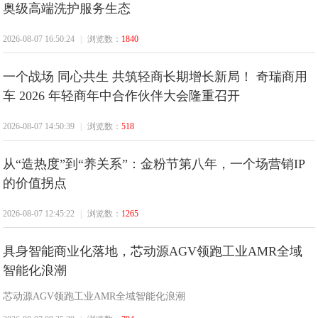
奥级高端洗护服务生态
经
2026-08-07 16:50:24
|
浏览数：
1840
一个战场 同心共生 共筑轻商长期增长新局！ 奇瑞商用
车 2026 年轻商年中合作伙伴大会隆重召开
2026-08-07 14:50:39
|
浏览数：
518
济
从“造热度”到“养关系”：金粉节第八年，一个场营销IP
的价值拐点
2026-08-07 12:45:22
|
浏览数：
1265
具身智能商业化落地，芯动源AGV领跑工业AMR全域
智能化浪潮
芯动源AGV领跑工业AMR全域智能化浪潮
报