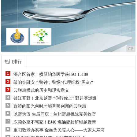
广告
热门排行
1
深合区首家！横琴铂华医学获ISO 15189
2
敲响金融安全警钟：警惕“代理维权”黑灰产
3
云联惠模式的历史和现实意义
4
镇江开野！北京越野 “你行你上” 野超赛燃爆
5
政策的阳光何时才能普照创新的云联惠
6
以野为盟 生辰同庆！兰州野超挑战完美收官
7
东莞冬至不宅家！BJ40 燃油硬核解锁越野新
8
重阳敬老办实事 金融为民暖人心——大家人寿河