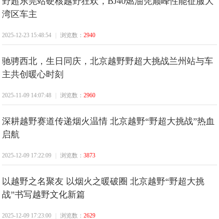
野超东莞站硬核越野狂欢，BJ40燃油凭巅峰性能征服大
经
湾区车主
2025-12-23 15:48:54
|
浏览数：
2940
驰骋西北，生日同庆，北京越野野超大挑战兰州站与车
主共创暖心时刻
2025-11-09 14:07:48
|
浏览数：
2960
济
深耕越野赛道传递烟火温情 北京越野“野超大挑战”热血
启航
2025-12-09 17:22:09
|
浏览数：
3873
以越野之名聚友 以烟火之暖破圈 北京越野“野超大挑
战”书写越野文化新篇
报
2025-12-09 17:23:00
|
浏览数：
2629