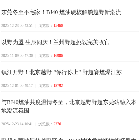
东莞冬至不宅家！BJ40 燃油硬核解锁越野新潮流
中
2025-12-23 09:43:51
|
浏览数：
15460
以野为盟 生辰同庆！兰州野超挑战完美收官
2025-11-09 09:47:30
|
浏览数：
16906
镇江开野！北京越野 “你行你上” 野超赛燃爆江苏
华
2025-12-01 09:49:17
|
浏览数：
18792
与BJ40燃油共度温情冬至，北京越野野超东莞站融入本
地潮流氛围
2025-12-23 14:10:41
|
浏览数：
2376