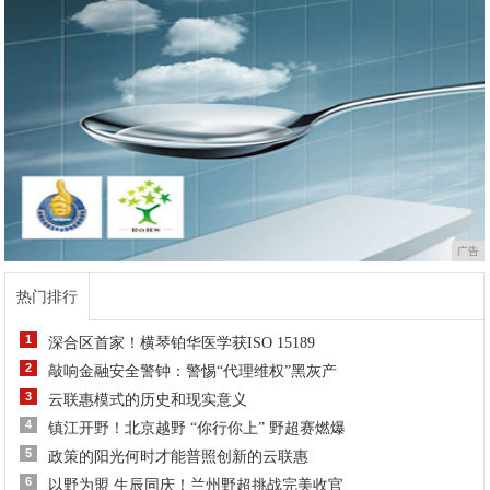
广告
热门排行
1
深合区首家！横琴铂华医学获ISO 15189
2
敲响金融安全警钟：警惕“代理维权”黑灰产
3
云联惠模式的历史和现实意义
4
镇江开野！北京越野 “你行你上” 野超赛燃爆
5
政策的阳光何时才能普照创新的云联惠
6
以野为盟 生辰同庆！兰州野超挑战完美收官