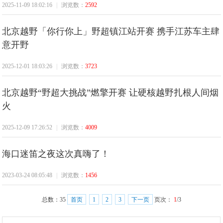
2025-11-09 18:02:16
|
浏览数：
2592
北京越野「你行你上」野超镇江站开赛 携手江苏车主肆
意开野
2025-12-01 18:03:26
|
浏览数：
3723
北京越野“野超大挑战”燃擎开赛 让硬核越野扎根人间烟
火
2025-12-09 17:26:52
|
浏览数：
4009
海口迷笛之夜这次真嗨了！
2023-03-24 08:05:48
|
浏览数：
1456
总数：
35
首页
1
2
3
下一页
页次：
1
/3