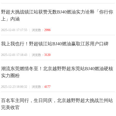
野超大挑战镇江站获赞无数BJ40燃油实力诠释「你行你
上」内涵
2025-12-01 17:17:55
|
浏览数：
2996
我上我也行！野超镇江站BJ40燃油赢取江苏用户口碑
讯
2025-12-01 17:18:43
|
浏览数：
3120
潮流东莞燃情冬至！北京越野野超东莞站BJ40燃油硬核
实力圈粉
2025-12-23 18:00:32
|
浏览数：
4177
百名车主同行，生日同庆，北京越野野超大挑战兰州站
完美收官