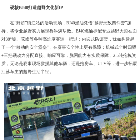
硬核BJ40打造越野文化新IP
在“野超”镇江站的活动现场，BJ40燃油凭借“越野无敌四件套”加
持，将专业越野实力展现得淋漓尽致。BJ40燃油标配专业越野大梁在面
对38°坡、驼峰等各种高难度赛道一把过；内嵌式防滚架，犹如构建起
了一个“移动的安全堡垒”，在赛事安全性上更有保障；机械式全时四驱
+三把锁动力分配直接、响应可靠，脱困能力有实质保障；2.5吨拖拽资
质，无论是赛事现场救援其他车辆，还是拖房车、UTV等，进一步拓展
江苏车主的越野生活半径。