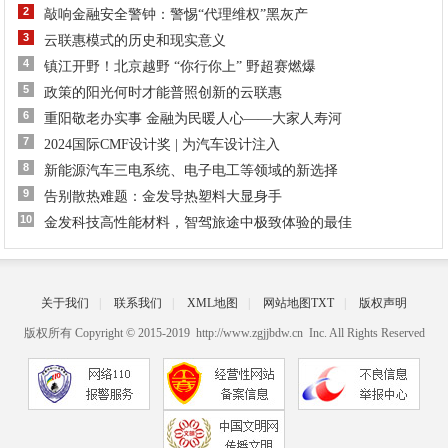
2
敲响金融安全警钟：警惕“代理维权”黑灰产
3
云联惠模式的历史和现实意义
4
镇江开野！北京越野 “你行你上” 野超赛燃爆
5
政策的阳光何时才能普照创新的云联惠
6
重阳敬老办实事 金融为民暖人心——大家人寿河
7
2024国际CMF设计奖 | 为汽车设计注入
8
新能源汽车三电系统、电子电工等领域的新选择
9
告别散热难题：金发导热塑料大显身手
10
金发科技高性能材料，智驾旅途中极致体验的最佳
关于我们
|
联系我们
|
XML地图
|
网站地图
TXT
|
版权声明
版权所有 Copyright © 2015-2019 http://www.zgjjbdw.cn Inc. All Rights Reserved