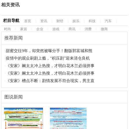
相关资讯
栏目导航
首页
|
资讯
|
财经
|
娱乐
|
科技
|
汽车
|
时尚
|
家居
|
企业
|
游戏
|
商讯
|
消费
|
微商
推荐新闻
·
甜蜜交往9年，却突然被曝分手！翻版郭富城和熊
·
疫情中的观众刷剧上瘾，“积压剧”迎来清仓良机
·
《安家》阚太太冲上热搜，才明白花木兰必须拼事
·
《安家》阚太太冲上热搜，才明白花木兰必须拼事
·
《安家》槽点不断：剧情发展不符合现实，男主直
图说新闻