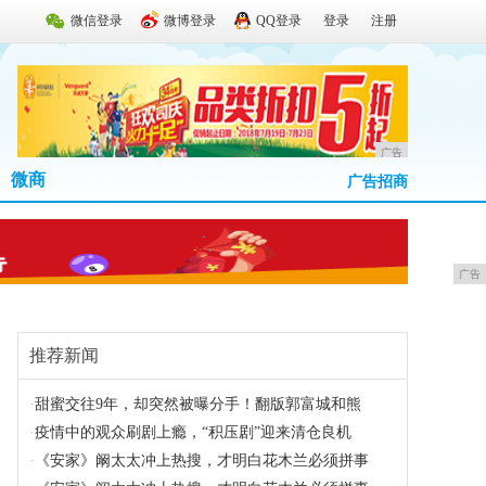
微信登录
微博登录
QQ登录
登录
注册
广告
微商
广告招商
广告
推荐新闻
·
甜蜜交往9年，却突然被曝分手！翻版郭富城和熊
·
疫情中的观众刷剧上瘾，“积压剧”迎来清仓良机
·
《安家》阚太太冲上热搜，才明白花木兰必须拼事