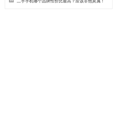
10
二手手机哪个品牌性价比最高？应该非他莫属！