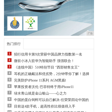
广告
热门排行
1
招行信用卡第9次荣获中国品牌力指数第一名
2
微软小冰入驻华为智能助手 强强联合！
3
《连线中国》510特别节目 “西部销售女王”
4
耳机的正确戴法和优劣势，2分钟带你了解！选择
5
完美防护iPhone 11系列 AGM黑盾l
6
苹果投资者沃伦·巴菲特终于用iPhone11
7
绿水青山就是金山银山——心之力
8
中国的蛋白饲料可以自己解决-任荣荣四论中国的
9
目前这4款手机，超高性价比很值得入手