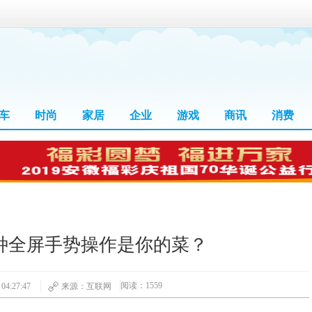
车
时尚
家居
企业
游戏
商讯
消费
种全屏手势操作是你的菜？
阅读：1559
4:27:47
来源：互联网