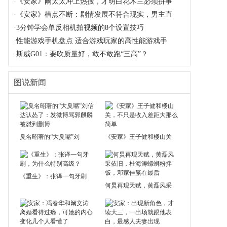
·
《安家》阚太太冲上热搜，才明白花木兰必须拼事
·
《安家》槽点不断：剧情发展不符合现实，男主直
·
3分钟学会单反相机拍视频的8个设置技巧
·
性能游戏手机盘点 适合游戏玩家的高性能游戏手
·
斯威G01：要吹质量好，敢不敢跑“三高”？
图说新闻
臭名昭著的“大臭嘴”刘
《安家》王子健和楼山关
《重生》：张译一句牙刷
何炅再现天赋，黄磊风采