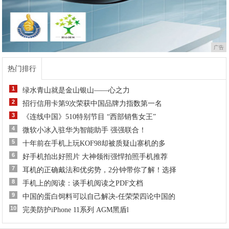
广告
热门排行
1
绿水青山就是金山银山——心之力
2
招行信用卡第9次荣获中国品牌力指数第一名
3
《连线中国》510特别节目 “西部销售女王”
4
微软小冰入驻华为智能助手 强强联合！
5
十年前在手机上玩KOF98却被质疑山寨机的多
6
好手机拍出好照片 大神领衔强悍拍照手机推荐
7
耳机的正确戴法和优劣势，2分钟带你了解！选择
8
手机上的阅读：谈手机阅读之PDF文档
9
中国的蛋白饲料可以自己解决-任荣荣四论中国的
10
完美防护iPhone 11系列 AGM黑盾l