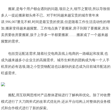
搬家,是每个用户都会遇到的问题,项目之大,细节之繁琐,所以导致很
多人一提起搬家都头疼不已。对于时间越来越宝贵的城市青年来
讲,996,007屡见不鲜,时间是最宝贵的资源,但是随着工作生活流动性的增
加,搬家变得越来越频繁。工作地点换了要搬家,房子到期了要搬家,房东
卖房要收房要搬家,孩子上学多一半都要搬家…….搬家成了一个越来越
频繁的需求。
包括货运配送需求,随着社交电商及线上电商的一路崛起和发展,也
成为越来越多小企业主的高频需求。城市生鲜类的团购成为每一个人手
机里的必有选项,随之小型货物配送也以极快的姿态成为目前城市配送的
旺盛需求。
搬配,用互联网思维对产品整体逻辑进行了解构和优化。除了对收费
模式进行了大刀阔斧式的改革式优化外,还从平台结构上对整体的业务模
式和合作模式进行了新的探索。