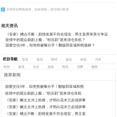
文章转自网络媒体，如有侵权，请与我们联系
相关资讯
《安家》槽点不断：剧情发展不符合现实，男主直男审美引争议
疫情中的观众刷剧上瘾，“积压剧”迎来清仓良机？
甜蜜交往9年，却突然被曝分手！翻版郭富城和熊黛林？
栏目导航
首页
|
资讯
|
财经
|
娱乐
|
科技
|
汽车
|
时尚
|
家居
|
企业
|
游戏
|
商讯
|
消费
|
微商
推荐新闻
·
甜蜜交往9年，却突然被曝分手！翻版郭富城和熊
·
疫情中的观众刷剧上瘾，“积压剧”迎来清仓良机
·
《安家》阚太太冲上热搜，才明白花木兰必须拼事
·
《安家》阚太太冲上热搜，才明白花木兰必须拼事
·
《安家》槽点不断：剧情发展不符合现实，男主直