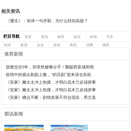
相关资讯
《重生》：张译一句牙刷，为什么特别高级？
栏目导航
首页
|
资讯
|
财经
|
娱乐
|
科技
|
汽车
|
时尚
|
家居
|
企业
|
游戏
|
商讯
|
消费
|
微商
推荐新闻
·
甜蜜交往9年，却突然被曝分手！翻版郭富城和熊
·
疫情中的观众刷剧上瘾，“积压剧”迎来清仓良机
·
《安家》阚太太冲上热搜，才明白花木兰必须拼事
·
《安家》阚太太冲上热搜，才明白花木兰必须拼事
·
《安家》槽点不断：剧情发展不符合现实，男主直
图说新闻