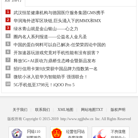
1
武汉恒笙健康机构与德国医疗服务集团GMS携手
2
华润海外进军区块链,巨头涌入下的MMX和MX
3
绿水青山就是金山银山——心之力
4
圈内名人系列报道——公益名人金凡圣
5
中国的蛋白饲料可以自己解决-任荣荣四论中国的
6
开加速器玩游戏究竟对手机性能有没有损害？
7
释放5G+AI原动力|鼎桥生态峰会暨新品发布
8
招行信用卡第9次荣获中国品牌力指数第一名
9
微软小冰入驻华为智能助手 强强联合！
10
5G手机低至3798元！iQOO Pro 5
关于我们
|
联系我们
|
XML地图
|
网站地图
TXT
|
版权声明
版权所有 Copyright © 2015-2019 http://www.zgjjbdw.cn Inc. All Rights Reserved