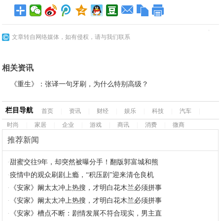
文章转自网络媒体，如有侵权，请与我们联系
相关资讯
《重生》：张译一句牙刷，为什么特别高级？
栏目导航
首页
|
资讯
|
财经
|
娱乐
|
科技
|
汽车
|
时尚
|
家居
|
企业
|
游戏
|
商讯
|
消费
|
微商
推荐新闻
·
甜蜜交往9年，却突然被曝分手！翻版郭富城和熊
·
疫情中的观众刷剧上瘾，“积压剧”迎来清仓良机
·
《安家》阚太太冲上热搜，才明白花木兰必须拼事
·
《安家》阚太太冲上热搜，才明白花木兰必须拼事
·
《安家》槽点不断：剧情发展不符合现实，男主直