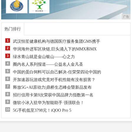
广告
热门排行
1
武汉恒笙健康机构与德国医疗服务集团GMS携手
2
华润海外进军区块链,巨头涌入下的MMX和MX
3
绿水青山就是金山银山——心之力
4
圈内名人系列报道——公益名人金凡圣
5
中国的蛋白饲料可以自己解决-任荣荣四论中国的
6
开加速器玩游戏究竟对手机性能有没有损害？
7
释放5G+AI原动力|鼎桥生态峰会暨新品发布
8
招行信用卡第9次荣获中国品牌力指数第一名
9
微软小冰入驻华为智能助手 强强联合！
10
5G手机低至3798元！iQOO Pro 5