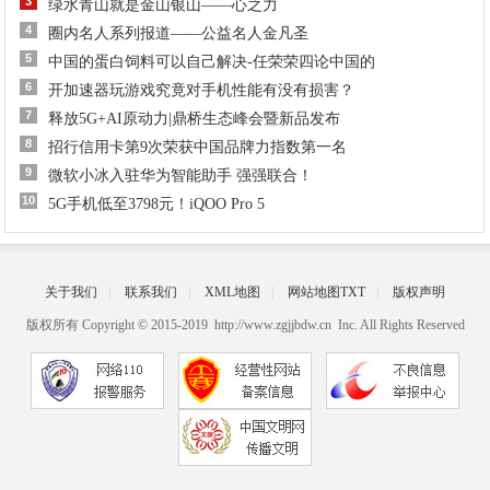
3
绿水青山就是金山银山——心之力
4
圈内名人系列报道——公益名人金凡圣
5
中国的蛋白饲料可以自己解决-任荣荣四论中国的
6
开加速器玩游戏究竟对手机性能有没有损害？
7
释放5G+AI原动力|鼎桥生态峰会暨新品发布
8
招行信用卡第9次荣获中国品牌力指数第一名
9
微软小冰入驻华为智能助手 强强联合！
10
5G手机低至3798元！iQOO Pro 5
关于我们
|
联系我们
|
XML地图
|
网站地图
TXT
|
版权声明
版权所有 Copyright © 2015-2019 http://www.zgjjbdw.cn Inc. All Rights Reserved