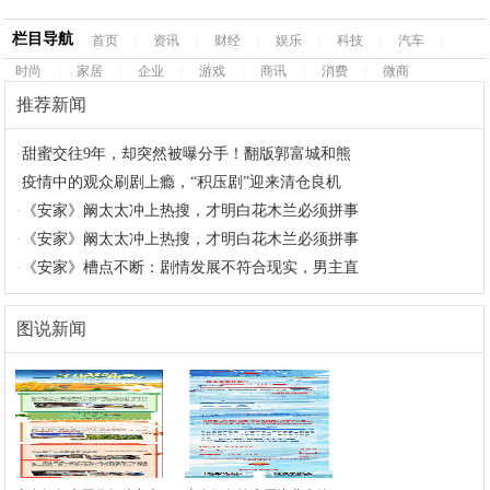
栏目导航
首页
|
资讯
|
财经
|
娱乐
|
科技
|
汽车
|
时尚
|
家居
|
企业
|
游戏
|
商讯
|
消费
|
微商
推荐新闻
·
甜蜜交往9年，却突然被曝分手！翻版郭富城和熊
·
疫情中的观众刷剧上瘾，“积压剧”迎来清仓良机
·
《安家》阚太太冲上热搜，才明白花木兰必须拼事
·
《安家》阚太太冲上热搜，才明白花木兰必须拼事
·
《安家》槽点不断：剧情发展不符合现实，男主直
图说新闻